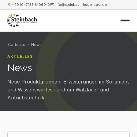
+49 (0) 7153 61060-0
info@steinbach-kugellager.de
Start
Startseite
›
News
AKTUELLES
Produkte
News
Leistungen
Neue Produktgruppen, Erweiterungen im Sortiment
News
und Wissenswertes rund um Wälzlager und
Antriebstechnik.
Unternehmen
Kontakt
Webshop