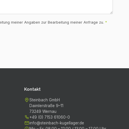
itung meiner Angaben zur Bearbeitung meiner Anfrage zu.
*
Kontakt
Steinbach GmbH
Daimlerstraße 9–11
73249
Wernau
+49 (0) 7153 61060-0
info@steinbach-kugellager.de
Mo – Fr
:
08:00 – 12:00 / 13:00 – 17:00 Uhr