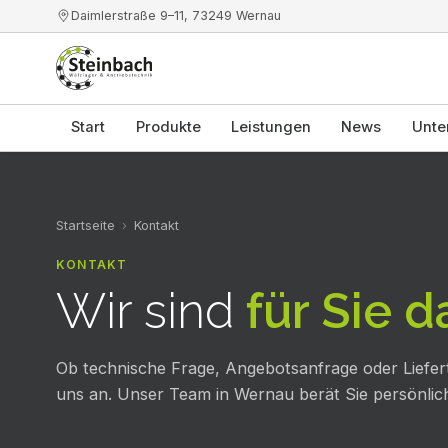
Daimlerstraße 9–11
,
73249
Wernau
Start
Produkte
Leistungen
News
Unte
Startseite
›
Kontakt
KONTAKT
Wir sind
für Sie d
Ob technische Frage, Angebotsanfrage oder Liefer
uns an. Unser Team in Wernau berät Sie persönli