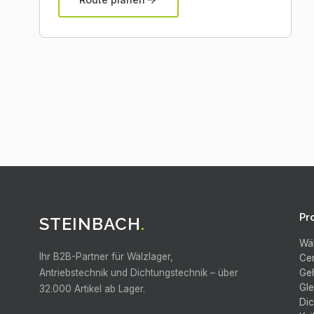
Pr
STEINBACH
.
Wä
Ihr B2B-Partner für Wälzlager,
Ce
Antriebstechnik und Dichtungstechnik –
über
Ge
Gle
32.000
Artikel ab Lager.
Di