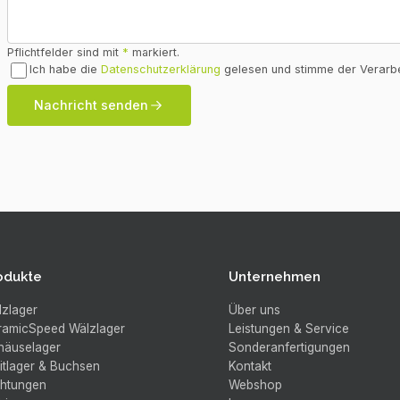
Pflichtfelder sind mit
*
markiert.
Ich habe die
Datenschutzerklärung
gelesen und stimme der Verarbe
Nachricht senden
odukte
Unternehmen
lzlager
Über uns
ramicSpeed Wälzlager
Leistungen & Service
häuselager
Sonderanfertigungen
itlager & Buchsen
Kontakt
chtungen
Webshop