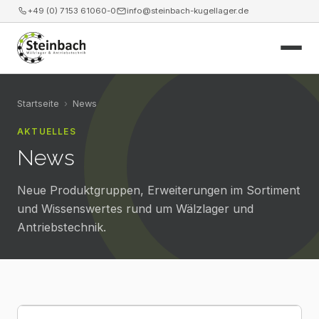
+49 (0) 7153 61060-0
info@steinbach-kugellager.de
Start
Startseite
›
News
AKTUELLES
Produkte
News
Leistungen
Neue Produktgruppen, Erweiterungen im Sortiment
News
und Wissenswertes rund um Wälzlager und
Antriebstechnik.
Unternehmen
Kontakt
Webshop