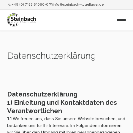
+49 (0) 7153 61060-0
info@steinbach-kugellager.de
Start
Datenschutzerklärung
Produkte
Leistungen
News
Datenschutzerklärung
1) Einleitung und Kontaktdaten des
Unternehmen
Verantwortlichen
Kontakt
1.1
Wir freuen uns, dass Sie unsere Website besuchen, und
bedanken uns für Ihr Interesse. Im Folgenden informieren
Webshop
wir Sie über den Umgang mit Ihren personenbezogenen