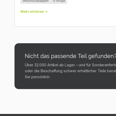
Verschlusskappen
O-Ringe
Mehr erfahren
Nicht das passende Teil gefunden
Über 32.000 Artikel ab Lager – und für Sonderanfer
oder die Beschaffung schwer erhältlicher Teile bera
Sie persönlich.