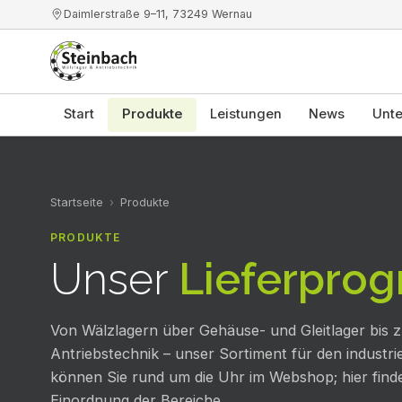
Daimlerstraße 9–11
,
73249
Wernau
Start
Produkte
Leistungen
News
Unt
Startseite
›
Produkte
PRODUKTE
Unser
Lieferpro
Von Wälzlagern über Gehäuse- und Gleitlager bis 
Antriebstechnik – unser Sortiment für den industrie
können Sie rund um die Uhr im Webshop; hier find
Einordnung der Bereiche.