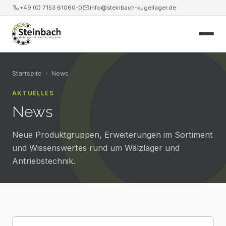
+49 (0) 7153 61060-0
info@steinbach-kugellager.de
Start
Startseite
›
News
AKTUELLES
Produkte
News
Leistungen
Neue Produktgruppen, Erweiterungen im Sortiment
News
und Wissenswertes rund um Wälzlager und
Antriebstechnik.
Unternehmen
Kontakt
Webshop