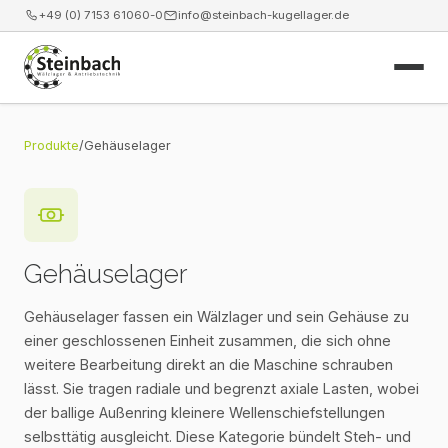
+49 (0) 7153 61060-0
info@steinbach-kugellager.de
Start
Produkte
/
Gehäuselager
Produkte
Leistungen
Gehäuselager
News
Gehäuselager fassen ein Wälzlager und sein Gehäuse zu
einer geschlossenen Einheit zusammen, die sich ohne
Unternehmen
weitere Bearbeitung direkt an die Maschine schrauben
lässt. Sie tragen radiale und begrenzt axiale Lasten, wobei
Kontakt
der ballige Außenring kleinere Wellenschiefstellungen
selbsttätig ausgleicht. Diese Kategorie bündelt Steh- und
Webshop