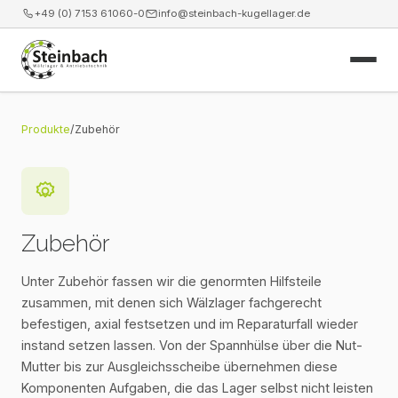
+49 (0) 7153 61060-0
info@steinbach-kugellager.de
Start
Produkte
/
Zubehör
Produkte
Leistungen
Zubehör
News
Unter Zubehör fassen wir die genormten Hilfsteile
zusammen, mit denen sich Wälzlager fachgerecht
Unternehmen
befestigen, axial festsetzen und im Reparaturfall wieder
instand setzen lassen. Von der Spannhülse über die Nut-
Kontakt
Mutter bis zur Ausgleichsscheibe übernehmen diese
Komponenten Aufgaben, die das Lager selbst nicht leisten
Webshop